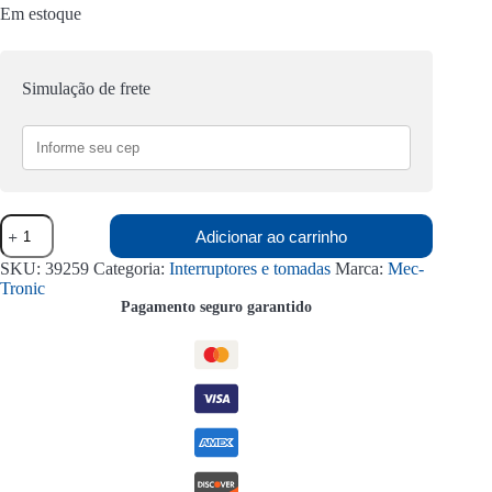
Em estoque
Simulação de frete
Módulo
Adicionar ao carrinho
Tomada
20A
SKU:
39259
Categoria:
Interruptores e tomadas
Marca:
Mec-
250V
Tronic
Vermelha
Pagamento seguro garantido
Linha
Petra
39259
Mec-
Tronic
quantidade