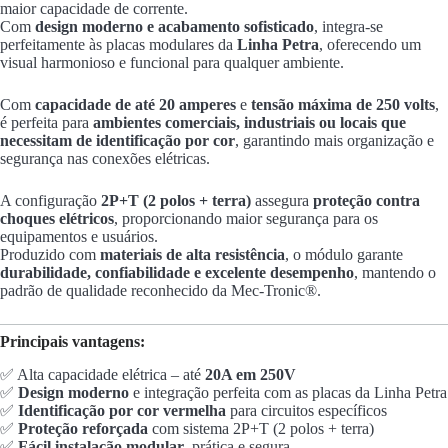
maior capacidade de corrente.
Com
design moderno e acabamento sofisticado
, integra-se
perfeitamente às placas modulares da
Linha Petra
, oferecendo um
visual harmonioso e funcional para qualquer ambiente.
Com
capacidade de até 20 amperes
e
tensão máxima de 250 volts
,
é perfeita para
ambientes comerciais, industriais ou locais que
necessitam de identificação por cor
, garantindo mais organização e
segurança nas conexões elétricas.
A configuração
2P+T (2 polos + terra)
assegura
proteção contra
choques elétricos
, proporcionando maior segurança para os
equipamentos e usuários.
Produzido com
materiais de alta resistência
, o módulo garante
durabilidade, confiabilidade e excelente desempenho
, mantendo o
padrão de qualidade reconhecido da Mec-Tronic®.
Principais vantagens:
✅ Alta capacidade elétrica – até
20A em 250V
✅
Design moderno
e integração perfeita com as placas da Linha Petra
✅
Identificação por cor vermelha
para circuitos específicos
✅
Proteção reforçada
com sistema 2P+T (2 polos + terra)
✅
Fácil instalação modular
, prática e segura