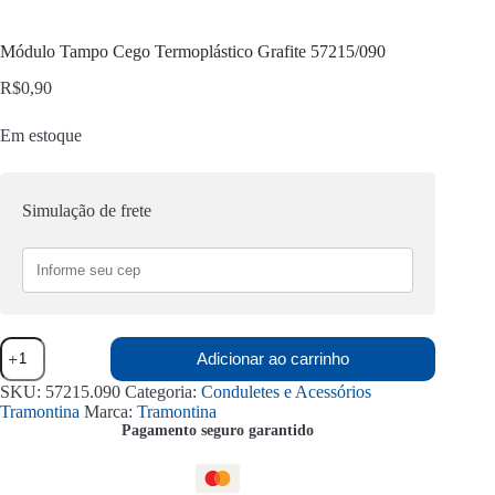
Módulo Tampo Cego Termoplástico Grafite 57215/090
R$
0,90
Em estoque
Simulação de frete
Módulo
Adicionar ao carrinho
Tampo
Cego
SKU:
57215.090
Categoria:
Conduletes e Acessórios
Termoplástico
Tramontina
Marca:
Tramontina
Grafite
Pagamento seguro garantido
57215/090
quantidade