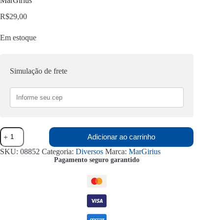
MarGirius
R$
29,00
Em estoque
Simulação de frete
Relé
Adicionar ao carrinho
Fotoeletrônico
Compacto
SKU:
08852
Categoria:
Diversos
Marca:
MarGirius
500W
Pagamento seguro garantido
RFE-
10
Bivolt
MarGirius
quantidade