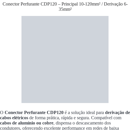
Conector Perfurante CDP120 – Principal 10-120mm² / Derivação 6-
35mm²
O
Conector Perfurante CDP120
é a solução ideal para
derivação de
cabos elétricos
de forma prática, rápida e segura. Compatível com
cabos de alumínio ou cobre
, dispensa o descascamento dos
condutores, oferecendo excelente performance em redes de baixa
tensão.
✅
Especificações Técnicas
:
Condutor principal:
10 a 120mm² ( CDP120 )
Condutor derivado:
6 a 35mm²
Instalação com
parafuso de torque
Isolamento em material de alta resistência
⚡
Aplicações
: