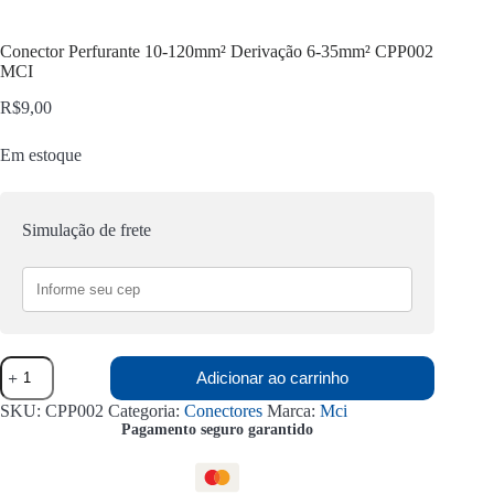
Conector Perfurante 10-120mm² Derivação 6-35mm² CPP002
MCI
R$
9,00
Em estoque
Simulação de frete
Conector
Adicionar ao carrinho
Perfurante
10-
SKU:
CPP002
Categoria:
Conectores
Marca:
Mci
120mm²
Pagamento seguro garantido
Derivação
6-
35mm²