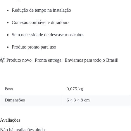
Peso
0,075 kg
Dimensões
6 × 3 × 8 cm
Avaliações
Não há avaliações ainda.
Seja o primeiro a avaliar “Conector Perfurante 10-120mm²
Derivação 6-35mm² CPP002 MCI”
O seu endereço de e-mail não será publicado.
Campos obrigatórios são
marcados com
*
SUA AVALIAÇÃO
*
Nome
*