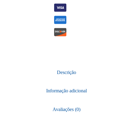
CPP002
MCI
quantidade
Descrição
Informação adicional
Avaliações (0)