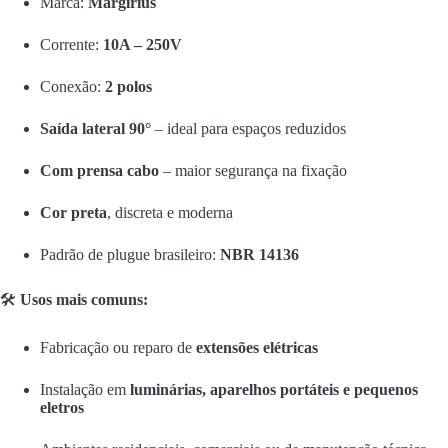
Marca:
Margirius
Corrente:
10A – 250V
Conexão:
2 polos
Saída lateral 90°
– ideal para espaços reduzidos
Com prensa cabo
– maior segurança na fixação
Cor preta
, discreta e moderna
Padrão de plugue brasileiro:
NBR 14136
🛠️
Usos mais comuns:
Fabricação ou reparo de
extensões elétricas
Instalação em
luminárias, aparelhos portáteis e pequenos
eletros