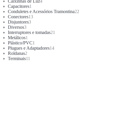
4
Caixinhas de Luz
4
1
produtos
Capacitores
1
produto
22
Conduletes e Acessórios Tramontina
22
13
produtos
Conectores
13
3
produtos
Disjuntores
3
3
produtos
Diversos
3
produtos
21
Interruptores e tomadas
21
1
produtos
Metálicos
1
produto
1
Plástico/PVC
1
produto
14
Plugues e Adaptadores
14
2
produtos
Roldanas
2
produtos
11
Terminais
11
produtos